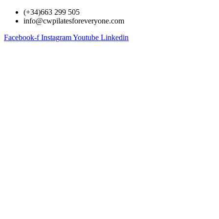
Skip
(+34)663 299 505
to
info@cwpilatesforeveryone.com
content
Facebook-f
Instagram
Youtube
Linkedin